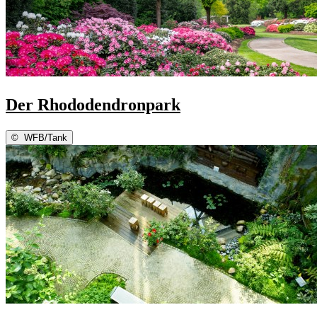
Der Rhododendronpark
©
WFB/Tank