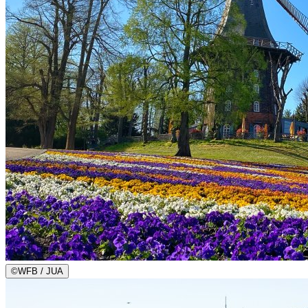
©
WFB / JUA