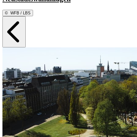
©
WFB / LBS