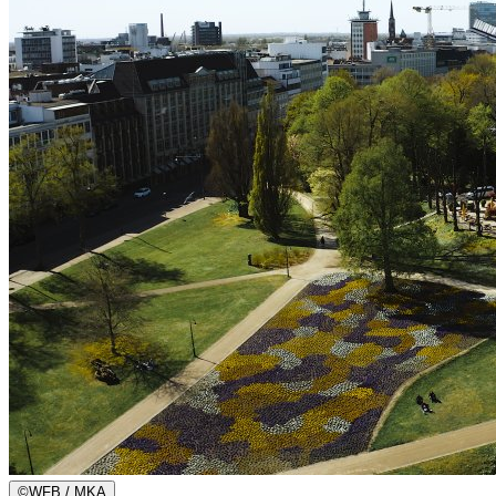
©
WFB / MKA