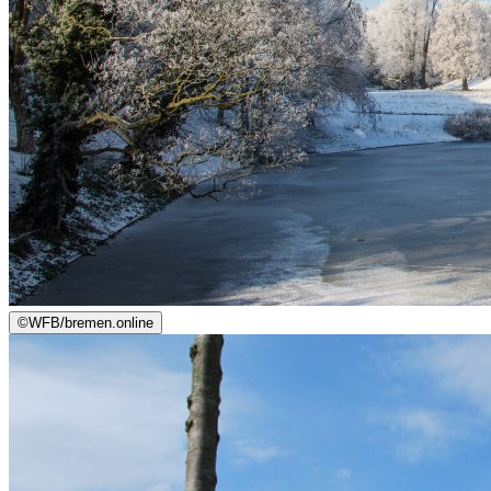
©
WFB/bremen.online