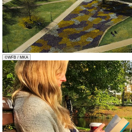
©
WFB / MKA