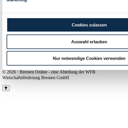
Land Bremen
Instagram
Pinterest
Facebook
Tiktok
Youtube
Impressum & Kontakt
Cookies zulassen
Barrierefreiheit
Produkte & Mediadaten
Presse
Auswahl erlauben
Über uns
Inhaltsübersicht
Nutzungsbedingungen
Nur notwendige Cookies verwenden
Datenschutz
© 2026 · Bremen Online - eine Abteilung der WFB
Wirtschaftsförderung Bremen GmbH