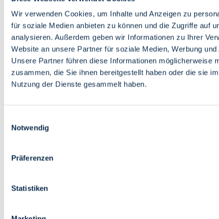
Bildung
Wirtschaft
Wir verwenden Cookies, um Inhalte und Anzeigen zu persona
Wissenschaft
für soziale Medien anbieten zu können und die Zugriffe auf 
Marktplatz
analysieren. Außerdem geben wir Informationen zu Ihrer Ve
Website an unsere Partner für soziale Medien, Werbung und 
Bremen barrierefrei
Login
Unsere Partner führen diese Informationen möglicherweise m
Leichte Sprache
zusammen, die Sie ihnen bereitgestellt haben oder die sie i
Zur Deutschen Gebärdensprache
Nutzung der Dienste gesammelt haben.
English
Einwilligungsauswahl
Notwendig
Präferenzen
Bremen barrierefrei
Login
Statistiken
Leichte Sprache
Zur Deutschen Gebärdensprache
English
Marketing