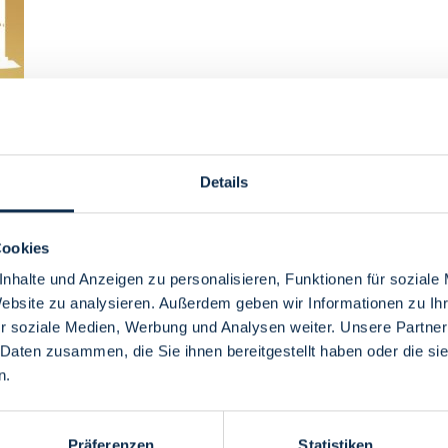
H
rtschaftsförderung und zum Wirtschaftsstandort Bremen finden Sie auf 
Details
s der WFB Wirtschaftsförderung Bremen 
Cookies
nhalte und Anzeigen zu personalisieren, Funktionen für soziale
eting und Tourismus der WFB Wirtschaftsförderung Bremen GmbH infor
Website zu analysieren. Außerdem geben wir Informationen zu I
r soziale Medien, Werbung und Analysen weiter. Unsere Partner
 Daten zusammen, die Sie ihnen bereitgestellt haben oder die s
n.
Präferenzen
Statistiken