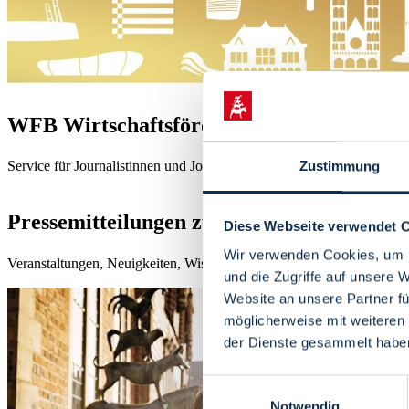
WFB Wirtschaftsförderung Bremen Gmb
Service für Journalistinnen und Journalisten: Pressemeldungen zur Wi
Zustimmung
Pressemitteilungen zum Thema Tourismu
Diese Webseite verwendet 
Wir verwenden Cookies, um I
Veranstaltungen, Neuigkeiten, Wissenswertes - die Abteilung Mark
und die Zugriffe auf unsere 
Website an unsere Partner fü
möglicherweise mit weiteren
der Dienste gesammelt habe
Einwilligungsauswahl
Notwendig