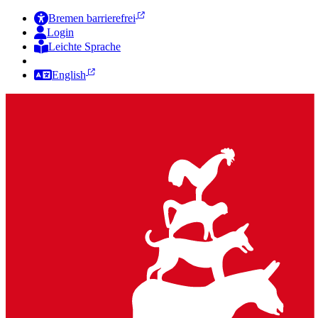
Bremen barrierefrei
Login
Leichte Sprache
Zur Deutschen Gebärdensprache
English