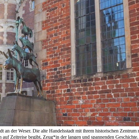
t an der Weser. Die alte Handelsstadt mit ihrem historischen Zentrum 
n auf Zeitreise begibt, Zeug*in der langen und spannenden Geschichte.