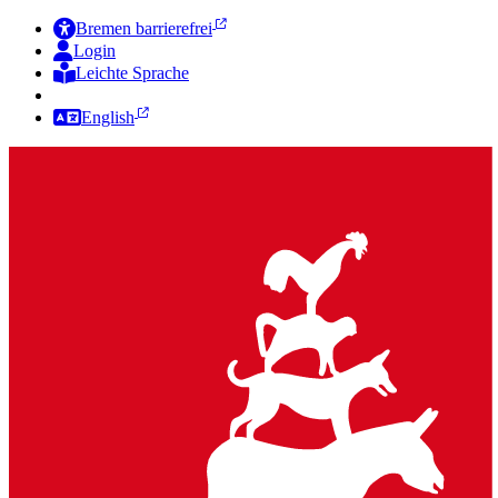
Bremen barrierefrei
Login
Leichte Sprache
Zur Deutschen Gebärdensprache
English