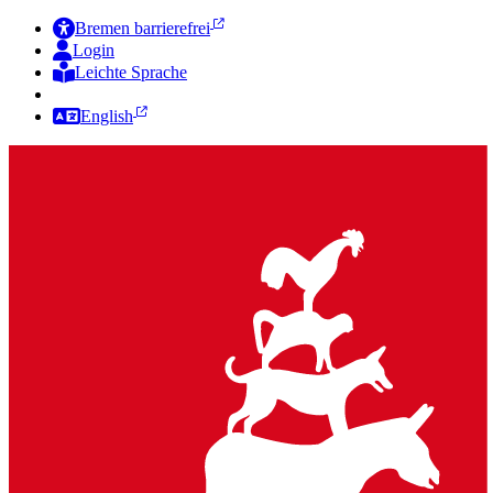
Bremen barrierefrei
Login
Leichte Sprache
Zur Deutschen Gebärdensprache
English