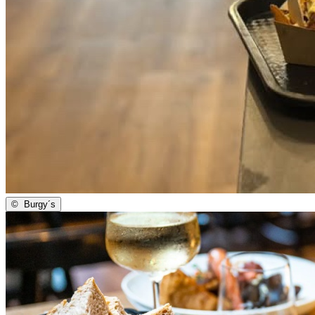
©
Burgy´s