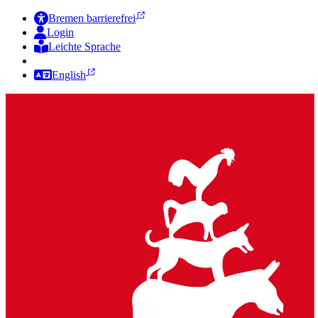
Bremen barrierefrei
Login
Leichte Sprache
Zur Deutschen Gebärdensprache
English