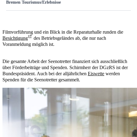
Bremen Tourismus/Erlebnisse
Die Führung bei den Seenotrettern (DGzRS) ist kostenlos und
nicht Bestandteil des Ticketpreises, Spenden sind willkommen.
Aufgrund der Begebenheiten des Betriebsgeländes der DGzRS ist die
Führung nicht für Rollstuhlfahrer/Rollatoren geeignet.
Altersempfehlung für Kinder ab 6 Jahren.
Filmvorführung und ein Blick in die Reparaturhalle runden die
Nur Du und Dein Guide!
Besichtigung
des Betriebsgeländes ab, die nur nach
Vereinbare gern einen individuellen Termin nur für Dich und Deine
Voranmeldung möglich ist.
Gruppe unter
Schlachte, Schiffe, Seenotretter (Gruppe)
.
Die gesamte Arbeit der Seenotretter finanziert sich ausschließlich
über Förderbeiträge und Spenden. Schirmherr der DGzRS ist der
Bundespräsident. Auch bei der alljährlichen
Eiswette
werden
Spenden für die Seenotretter gesammelt.