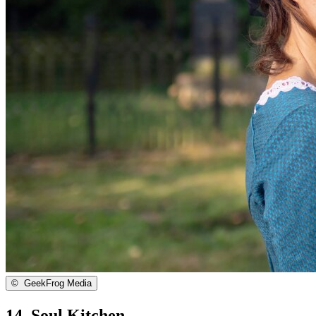
©
GeekFrog Media
14. Soul Kitchen