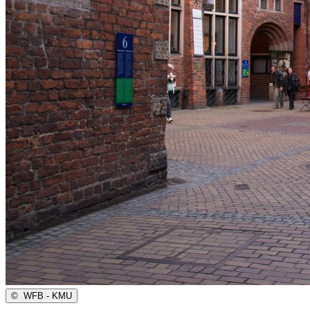
©
WFB - KMU