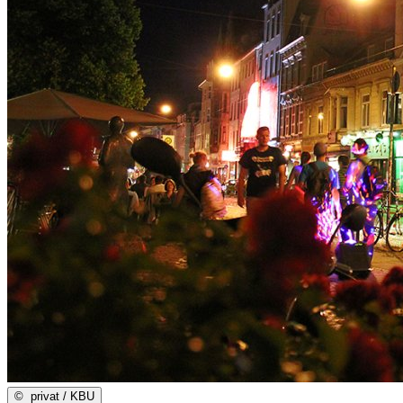
©
privat / KBU