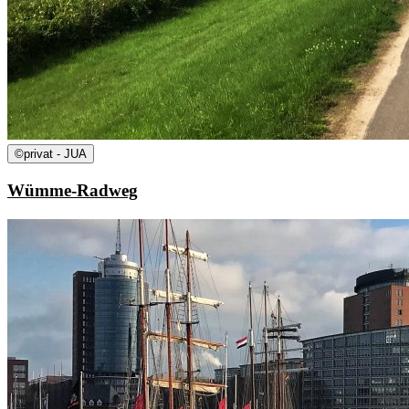
©
privat - JUA
Wümme-Radweg