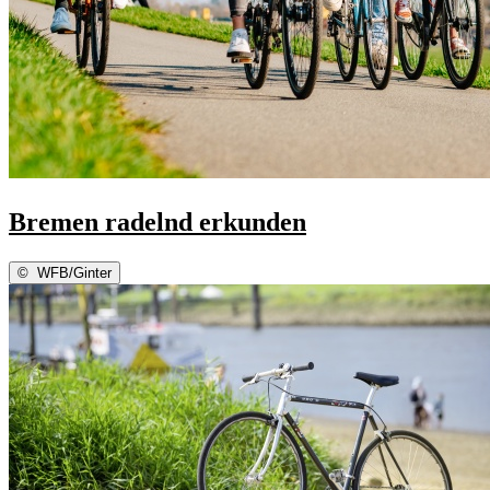
Bremen radelnd erkunden
©
WFB/Ginter