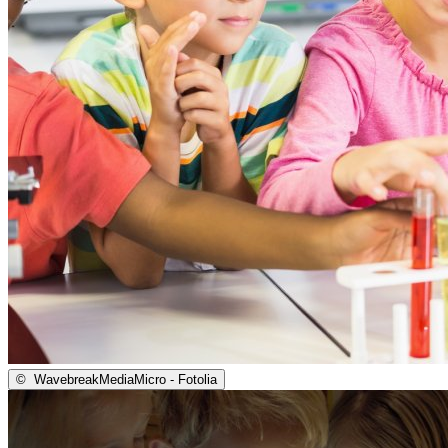
©
WavebreakMediaMicro - Fotolia