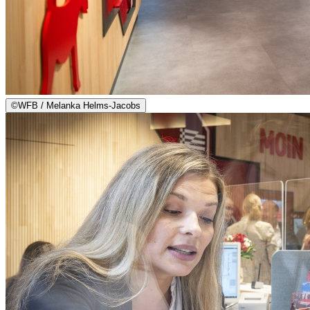
©
WFB / Melanka Helms-Jacobs