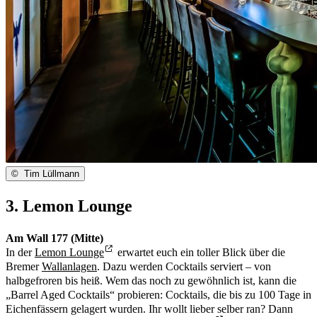
©
Tim Lüllmann
3. Lemon Lounge
Am Wall 177 (Mitte)
In der
Lemon Lounge
erwartet euch ein toller Blick über die
Bremer
Wallanlagen
. Dazu werden Cocktails serviert – von
halbgefroren bis heiß. Wem das noch zu gewöhnlich ist, kann die
„Barrel Aged Cocktails“ probieren: Cocktails, die bis zu 100 Tage in
Eichenfässern gelagert wurden. Ihr wollt lieber selber ran? Dann