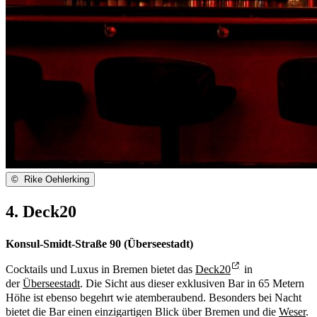
©
Rike Oehlerking
4. Deck20
Konsul-Smidt-Straße 90 (Überseestadt)
Cocktails und Luxus in Bremen bietet das
Deck20
in
der
Überseestadt
. Die Sicht aus dieser exklusiven Bar in 65 Metern
Höhe ist ebenso begehrt wie atemberaubend. Besonders bei Nacht
bietet die Bar einen einzigartigen Blick über Bremen und die
Weser
.