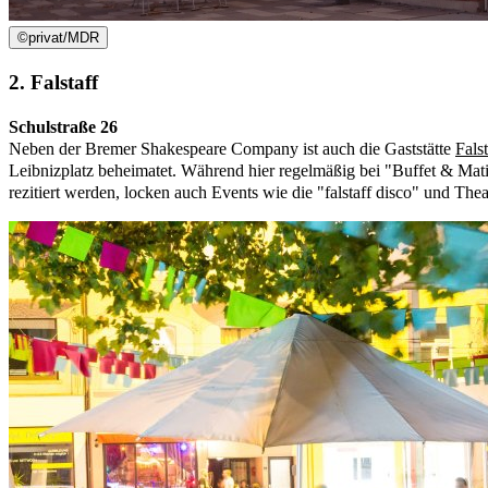
©
privat/MDR
2. Falstaff
Schulstraße 26
Neben der Bremer Shakespeare Company ist auch die Gaststätte
Falst
Leibnizplatz beheimatet. Während hier regelmäßig bei "Buffet & Mati
rezitiert werden, locken auch Events wie die "falstaff disco" und The