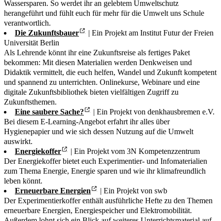
Wassersparen. So werdet ihr an gelebtem Umweltschutz
herangeführt und fühlt euch für mehr für die Umwelt uns Schule
verantwortlich.
Die Zukunftsbauer
| Ein Projekt am Institut Futur der Freien
Universität Berlin
Als Lehrende könnt ihr eine Zukunftsreise als fertiges Paket
bekommen: Mit diesen Materialien werden Denkweisen und
Didaktik vermittelt, die euch helfen, Wandel und Zukunft kompetent
und spannend zu unterrichten. Onlinekurse, Webinare und eine
digitale Zukunftsbibliothek bieten vielfältigen Zugriff zu
Zukunftsthemen.
Eine saubere Sache?
|
Ein Projekt von denkhausbremen e.V.
Bei diesem E-Learning-Angebot erfahrt ihr alles über
Hygienepapier und wie sich dessen Nutzung auf die Umwelt
auswirkt.
Energiekoffer
| Ein Projekt vom 3N Kompetenzzentrum
Der Energiekoffer bietet euch Experimentier- und Infomaterialien
zum Thema Energie, Energie sparen und wie ihr klimafreundlich
leben könnt.
Erneuerbare Energien
| Ein Projekt von swb
Der Experimentierkoffer enthält ausführliche Hefte zu den Themen
erneuerbare Energien, Energiespeicher und Elektromobilität.
Außerdem lohnt sich ein Blick auf weiteres
Unterrichtsmaterial auf