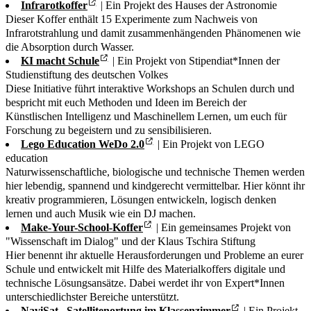
Infrarotkoffer
| Ein Projekt des Hauses der Astronomie
Dieser Koffer enthält 15 Experimente zum Nachweis von
Infrarotstrahlung und damit zusammenhängenden Phänomenen wie
die Absorption durch Wasser.
KI macht Schule
| Ein Projekt von Stipendiat*Innen der
Studienstiftung des deutschen Volkes
Diese Initiative führt interaktive Workshops an Schulen durch und
bespricht mit euch Methoden und Ideen im Bereich der
Künstlischen Intelligenz und Maschinellem Lernen, um euch für
Forschung zu begeistern und zu sensibilisieren.
Lego Education WeDo 2.0
| Ein Projekt von LEGO
education
Naturwissenschaftliche, biologische und technische Themen werden
hier lebendig, spannend und kindgerecht vermittelbar. Hier könnt ihr
kreativ programmieren, Lösungen entwickeln, logisch denken
lernen und auch Musik wie ein DJ machen.
Make-Your-School-Koffer
| Ein gemeinsames Projekt von
"Wissenschaft im Dialog" und der Klaus Tschira Stiftung
Hier benennt ihr aktuelle Herausforderungen und Probleme an eurer
Schule und entwickelt mit Hilfe des Materialkoffers digitale und
technische Lösungsansätze. Dabei werdet ihr von Expert*Innen
unterschiedlichster Bereiche unterstützt.
NaviSat –Satellitenortung im Klassenzimmer
| Ein Projekt