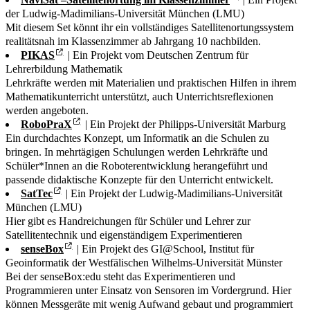
der Ludwig-Madimilians-Universität München (LMU)
Mit diesem Set könnt ihr ein vollständiges Satellitenortungssystem
realitätsnah im Klassenzimmer ab Jahrgang 10 nachbilden.
PIKAS
| Ein Projekt vom Deutschen Zentrum für
Lehrerbildung Mathematik
Lehrkräfte werden mit Materialien und praktischen Hilfen in ihrem
Mathematikunterricht unterstützt, auch Unterrichtsreflexionen
werden angeboten.
RoboPraX
| Ein Projekt der Philipps-Universität Marburg
Ein durchdachtes Konzept, um Informatik an die Schulen zu
bringen. In mehrtägigen Schulungen werden Lehrkräfte und
Schüler*Innen an die Roboterentwicklung herangeführt und
passende didaktische Konzepte für den Unterricht entwickelt.
SatTec
| Ein Projekt der Ludwig-Madimilians-Universität
München (LMU)
Hier gibt es Handreichungen für Schüler und Lehrer zur
Satellitentechnik und eigenständigem Experimentieren
senseBox
| Ein Projekt des GI@School, Institut für
Geoinformatik der Westfälischen Wilhelms-Universität Münster
Bei der senseBox:edu steht das Experimentieren und
Programmieren unter Einsatz von Sensoren im Vordergrund. Hier
können Messgeräte mit wenig Aufwand gebaut und programmiert