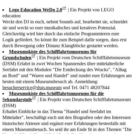
Lego Education WeDo 2.0
| Ein Projekt von LEGO
education
Weckt den DJ in euch, nehmt Sounds auf, bearbeitet sie, schneidet
sie und weckt so euer musikalisches und kreatives Potenzial.
Gleichzeitig wird hier durch das einfache Programmieren eure
Logik gefördert. So könnt ihr zum Beispiel dafür sorgen, dass erst
durch Bewegung oder Distanz Klangblöcke gestartet werden.
Museumskiste des Schifffahrtsmuseums für
Grundschulen
| Ein Projekt vom Deutschen Schifffahrtsmuseum
(DSM) Erfahrt in zwei Wochen Spannendes über mittelalterliche
Seefahrt mit den Modulen "Die Entdeckung des Wracks", "Alltag
an Bord" und "Waren und Handel" und rundet eure Erfahrungen am
besten mit einem Museumsbesuch ab. Anmeldung:
besucherservice@dsm.museum
und Tel. 0471 48207844
Museumskiste des Schifffahrtsmuseums für die
Sekundarstufe
| Ein Projekt vom Deutschen Schifffahrtsmuseum
(DSM)
Erhaltet Einblicke in das Thema "Handel und Seefahrt im
Mittelalter", beschäftigt euch mit den Biografien oder den Interessen
historischer Akteure und ergänzt eure Erfahrungen bestenfalls mit
einem Museumsbesuch. So seid ihr am Ende fit in den Themen "Die