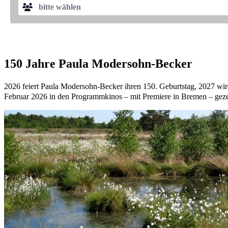
2026 begeht Paula Modersohn-Becker ihren 150. Geburtstag, 2027 w
bitte wählen
Diese beiden Jubiläen werden mit spektakulären Ausstellungen und
Becoming Paula / 08.02. - 13.09.2026
Wie konnte Paula Modersohn-Becker eine der auch international er
Künstlerin wird anlässlich ihres 150. Geburtstags in einer umfasse
150 Jahre Paula Modersohn-Becker
späten Bilder ebenso gezeigt wie kaum gezeigte Arbeiten aus ihre
Lebensweg und ihre künstlerische Entwicklung.
2026 feiert Paula Modersohn-Becker ihren 150. Geburtstag, 2027 wi
Februar 2026 in den Programmkinos – mit Premiere in Bremen – gezei
Öffnungszeiten
Die aktuellen Öffnungszeiten finden Sie auf der Internetseite der
Mu
Hinweis: Das "Ticket in Pauschale" ist nicht buchbar und erschein