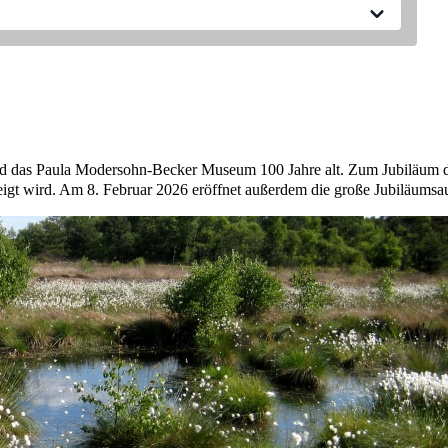
ird ihr Museum in der Bremer Böttcherstraße 100 Jahre alt.
 Begleitprogramm gefeiert.
folgreichsten Malerinnen des 20. Jahrhunderts werden? Die
nden Retrospektive vorgestellt. Dabei werden ihre berühmten
m Frühwerk. Fotografien und Dokumente beleuchten ihren
rd das Paula Modersohn-Becker Museum 100 Jahre alt. Zum Jubiläum dü
gt wird. Am 8. Februar 2026 eröffnet außerdem die große Jubiläumsau
seen Böttcherstraße.
t nur aus technischen Gründen.