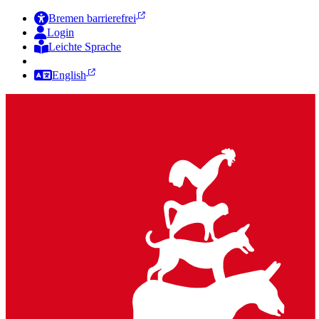
Bremen barrierefrei
Login
Leichte Sprache
Zur Deutschen Gebärdensprache
English