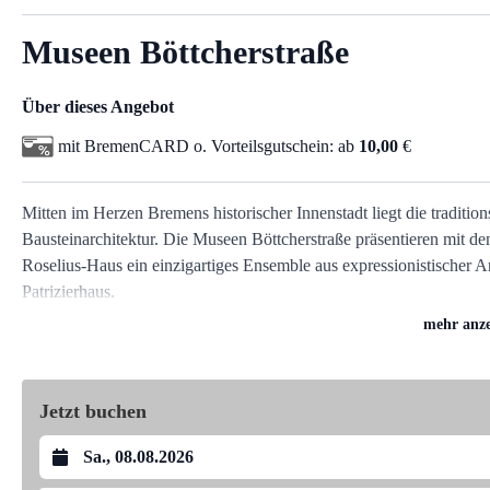
Museen Böttcherstraße
Über dieses Angebot
mit BremenCARD o. Vorteilsgutschein:
ab
10,00
€
Mitten im Herzen Bremens historischer Innenstadt liegt die tradition
Bausteinarchitektur. Die Museen Böttcherstraße präsentieren m
Roselius-Haus ein einzigartiges Ensemble aus expressionistischer 
Patrizierhaus.
Das Paula Modersohn-Becker Museum ist das erste Museum weltwei
mehr anze
der modernen Malerei gehört Paula Modersohn-Becker zu den heraus
großen Einzelausstellungen gefeiert. Des Weiteren beherbergt das
Kunsthandwerkers Bernhard Hoetger.
Jetzt buchen
Das Museum im Roselius-Haus vereint Kunst und Kunsthandwerk au
Datum auswählen
Sammlung. Das Paula Modersohn-Becker Museum und das Museum i
können in einem Rundgang erkundet werden.