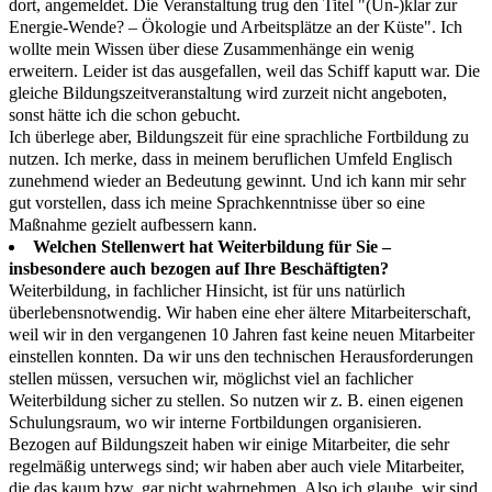
dort, angemeldet. Die Veranstaltung trug den Titel "(Un-)klar zur
Energie-Wende? – Ökologie und Arbeitsplätze an der Küste". Ich
wollte mein Wissen über diese Zusammenhänge ein wenig
erweitern. Leider ist das ausgefallen, weil das Schiff kaputt war. Die
gleiche Bildungszeitveranstaltung wird zurzeit nicht angeboten,
sonst hätte ich die schon gebucht.
Ich überlege aber, Bildungszeit für eine sprachliche Fortbildung zu
nutzen. Ich merke, dass in meinem beruflichen Umfeld Englisch
zunehmend wieder an Bedeutung gewinnt. Und ich kann mir sehr
gut vorstellen, dass ich meine Sprachkenntnisse über so eine
Maßnahme gezielt aufbessern kann.
Welchen Stellenwert hat Weiterbildung für Sie –
insbesondere auch bezogen auf Ihre Beschäftigten?
Weiterbildung, in fachlicher Hinsicht, ist für uns natürlich
überlebensnotwendig. Wir haben eine eher ältere Mitarbeiterschaft,
weil wir in den vergangenen 10 Jahren fast keine neuen Mitarbeiter
einstellen konnten. Da wir uns den technischen Herausforderungen
stellen müssen, versuchen wir, möglichst viel an fachlicher
Weiterbildung sicher zu stellen. So nutzen wir z. B. einen eigenen
Schulungsraum, wo wir interne Fortbildungen organisieren.
Bezogen auf Bildungszeit haben wir einige Mitarbeiter, die sehr
regelmäßig unterwegs sind; wir haben aber auch viele Mitarbeiter,
die das kaum bzw. gar nicht wahrnehmen. Also ich glaube, wir sind