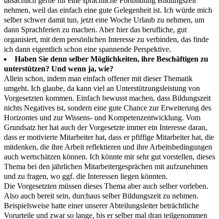
tatsächlich gerne für eine sprachliche Fortbildung Bildungszeit
nehmen, weil das einfach eine gute Gelegenheit ist. Ich würde mich
selber schwer damit tun, jetzt eine Woche Urlaub zu nehmen, um
dann Sprachferien zu machen. Aber hier das berufliche, gut
organisiert, mit dem persönlichen Interesse zu verbinden, das finde
ich dann eigentlich schon eine spannende Perspektive.
Haben Sie denn selber Möglichkeiten, ihre Beschäftigen zu
unterstützen? Und wenn ja, wie?
Allein schon, indem man einfach offener mit dieser Thematik
umgeht. Ich glaube, da kann viel an Unterstützungsleistung von
Vorgesetzten kommen. Einfach bewusst machen, dass Bildungszeit
nichts Negatives ist, sondern eine gute Chance zur Erweiterung des
Horizontes und zur Wissens- und Kompetenzentwicklung. Vom
Grundsatz her hat auch der Vorgesetzte immer ein Interesse daran,
dass er motivierte Mitarbeiter hat, dass er pfiffige Mitarbeiter hat, die
mitdenken, die ihre Arbeit reflektieren und ihre Arbeitsbedingungen
auch wertschätzen können. Ich könnte mir sehr gut vorstellen, dieses
Thema bei den jährlichen Mitarbeitergesprächen mit aufzunehmen
und zu fragen, wo ggf. die Interessen liegen könnten.
Die Vorgesetzten müssen dieses Thema aber auch selber vorleben.
Also auch bereit sein, durchaus selber Bildungszeit zu nehmen.
Beispielsweise hatte einer unserer Abteilungsleiter beträchtliche
Vorurteile und zwar so lange, bis er selber mal dran teilgenommen