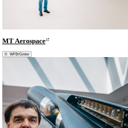
MT Aerospace
©
WFB/Ginter