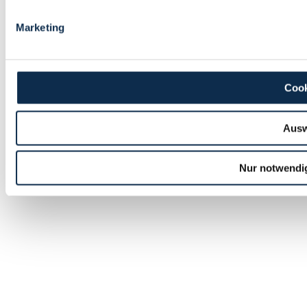
Marketing
Cook
Ausw
Nur notwendi