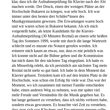
klar, dass ich die Aufnahmeprüfung für Klavier nach der Abi
machen werde. Der Druck, einen der wenigen Plätze an der
Hochschule Bukarest zu kriegen, war sehr hoch. Ich war
immer unter den besten drei Schüler*innen des
Musikgymnasiums gewesen. Die Erwartungen waren hoch
und wir waren schon in Bukarest bekannt. Als ich mich
vorgestellt habe, als letzte Kandidatin für die Klavier-
Aufnahmeprüfung (30 Minuten Rezital) an einem sehr heißen
Tag des Sommers 1999, wurde mir durch die lange Wartezeit
schlecht und es musste ein Notarzt gerufen werden. Ich
erinnere mich kaum an etwas, nur, dass es mir peinlich war.
Ich konnte nicht auf die Bühne gehen und die Kommission
hat mich dann für den nächsten Tag eingeplant. Ich hatte es
als Misserfolg erlebt, da ich persönlich am nächsten Tag mein
Rezital nicht mehr so gut fand. Ich habe in dem Moment das
Klavier gehasst. Trotzdem kam ich auf den letzten Platz in die
Hochschule, was schon ein Erfolg für viele war. Das war der
Moment, wo ich zusammen mit meiner Familie entschieden
habe, einen anderen Weg zu nehmen, was mir später viel
mehr Freude und Verständnis für die Musik gegeben hat. Es
hat lange gedauert zu verstehen, dass ich nichts verloren habe,
sondern etwas gewonnen. Es brauchte viel Zeit zu verstehen,
dass man sich von Klischees und Erwartungen trennen sollte,