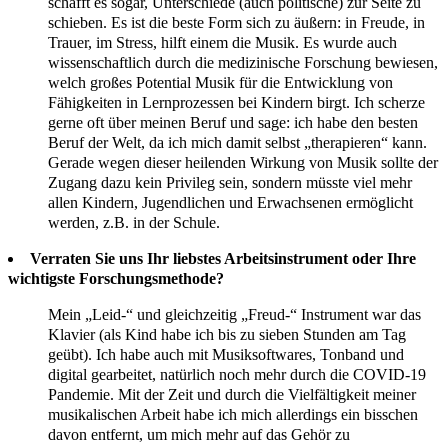
schafft es sogar, Unterschiede (auch politische) zur Seite zu
schieben. Es ist die beste Form sich zu äußern: in Freude, in
Trauer, im Stress, hilft einem die Musik. Es wurde auch
wissenschaftlich durch die medizinische Forschung bewiesen,
welch großes Potential Musik für die Entwicklung von
Fähigkeiten in Lernprozessen bei Kindern birgt. Ich scherze
gerne oft über meinen Beruf und sage: ich habe den besten
Beruf der Welt, da ich mich damit selbst „therapieren“ kann.
Gerade wegen dieser heilenden Wirkung von Musik sollte der
Zugang dazu kein Privileg sein, sondern müsste viel mehr
allen Kindern, Jugendlichen und Erwachsenen ermöglicht
werden, z.B. in der Schule.
Verraten Sie uns Ihr liebstes Arbeitsinstrument oder Ihre
wichtigste Forschungsmethode?
Mein „Leid-“ und gleichzeitig „Freud-“ Instrument war das
Klavier (als Kind habe ich bis zu sieben Stunden am Tag
geübt). Ich habe auch mit Musiksoftwares, Tonband und
digital gearbeitet, natürlich noch mehr durch die COVID-19
Pandemie. Mit der Zeit und durch die Vielfältigkeit meiner
musikalischen Arbeit habe ich mich allerdings ein bisschen
davon entfernt, um mich mehr auf das Gehör zu