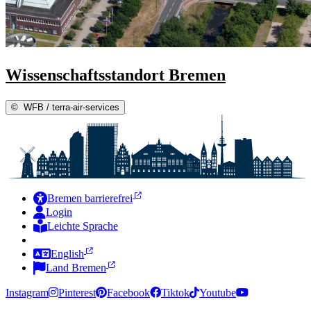
Wissenschaftsstandort Bremen
©
WFB / terra-air-services
Bremen barrierefrei
Login
Leichte Sprache
Zur Deutschen Gebärdensprache
English
Land Bremen
Instagram
Pinterest
Facebook
Tiktok
Youtube