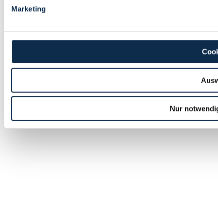
Marketing
Cook
Ausw
Nur notwendi