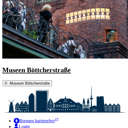
Museen Böttcherstraße
©
Museum Böttcherstraße
Bremen barrierefrei
Login