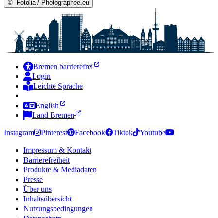
©
Fotolia / Photographee.eu
Bremen barrierefrei
Login
Leichte Sprache
Zur Deutschen Gebärdensprache
English
Land Bremen
Instagram
Pinterest
Facebook
Tiktok
Youtube
Impressum & Kontakt
Barrierefreiheit
Produkte & Mediadaten
Presse
Über uns
Inhaltsübersicht
Nutzungsbedingungen