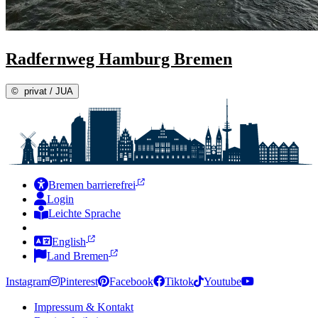
Radfernweg Hamburg Bremen
©
privat / JUA
Bremen barrierefrei
Login
Leichte Sprache
Zur Deutschen Gebärdensprache
English
Land Bremen
Instagram
Pinterest
Facebook
Tiktok
Youtube
Impressum & Kontakt