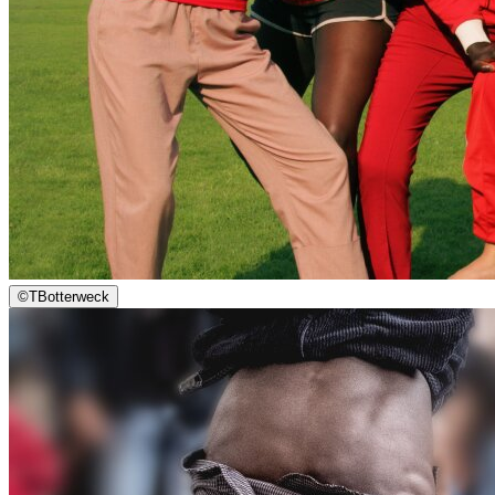
©
TBotterweck