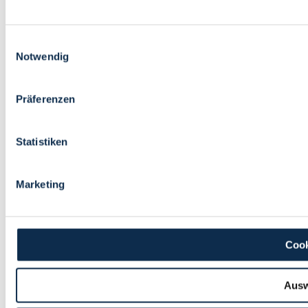
Einwilligungsauswahl
Notwendig
Präferenzen
Statistiken
Marketing
Cook
Ausw