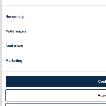
Einwilligungsauswahl
Notwendig
Präferenzen
Statistiken
Marketing
Cook
Ausw