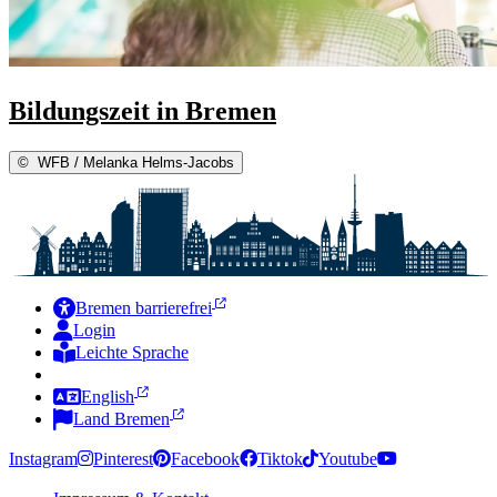
Bildungszeit in Bremen
©
WFB / Melanka Helms-Jacobs
Bremen barrierefrei
Login
Leichte Sprache
Zur Deutschen Gebärdensprache
English
Land Bremen
Instagram
Pinterest
Facebook
Tiktok
Youtube