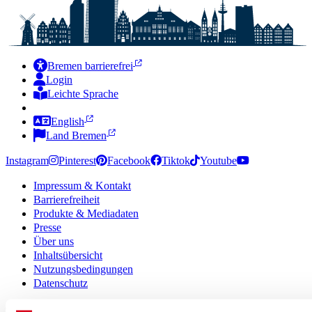
Bremen barrierefrei
Login
Leichte Sprache
Zur Deutschen Gebärdensprache
English
Land Bremen
Instagram
Pinterest
Facebook
Tiktok
Youtube
Impressum & Kontakt
Barrierefreiheit
Produkte & Mediadaten
Presse
Über uns
Inhaltsübersicht
Nutzungsbedingungen
Datenschutz
© 2026 · Bremen Online - eine Abteilung der WFB