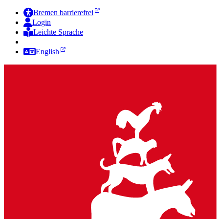
Bremen barrierefrei
Login
Leichte Sprache
Zur Deutschen Gebärdensprache
English