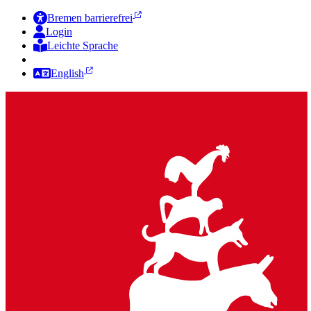
Bremen barrierefrei
Login
Leichte Sprache
Zur Deutschen Gebärdensprache
English