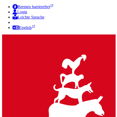
Bremen barrierefrei
Login
Leichte Sprache
Zur Deutschen Gebärdensprache
English