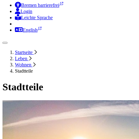
Bremen barrierefrei
Login
Leichte Sprache
Zur Deutschen Gebärdensprache
English
Startseite
Leben
Wohnen
Stadtteile
Stadtteile