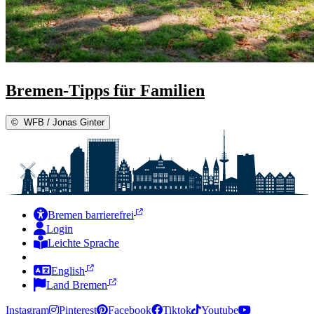
Bremen-Tipps für Familien
©
WFB / Jonas Ginter
Bremen barrierefrei
Login
Leichte Sprache
Zur Deutschen Gebärdensprache
English
Land Bremen
Instagram
Pinterest
Facebook
Tiktok
Youtube