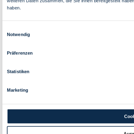
weiteren Daten zusammen, die Sie ihnen bereitgestellt habe
haben.
Einwilligungsauswahl
Notwendig
Präferenzen
Statistiken
Marketing
Cook
Ausw