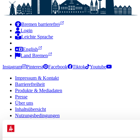
Bremen barrierefrei
Login
Leichte Sprache
Zur Deutschen Gebärdensprache
English
Land Bremen
Instagram
Pinterest
Facebook
Tiktok
Youtube
Impressum & Kontakt
Barrierefreiheit
Produkte & Mediadaten
Presse
Über uns
Inhaltsübersicht
Nutzungsbedingungen
Datenschutz
© 2026 · Bremen Online - eine Abteilung der WFB
Wirtschaftsförderung Bremen GmbH