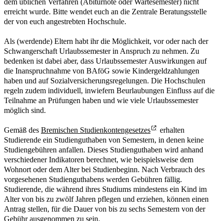
dem üblichen Verfahren (Abiturnote oder Wartesemester) nicht
erreicht wurde. Bitte wendet euch an die Zentrale Beratungsstelle
der von euch angestrebten Hochschule.
Als (werdende) Eltern habt ihr die Möglichkeit, vor oder nach der
Schwangerschaft Urlaubssemester in Anspruch zu nehmen. Zu
bedenken ist dabei aber, dass Urlaubssemester Auswirkungen auf
die Inanspruchnahme von BAföG sowie Kindergeldzahlungen
haben und auf Sozialversicherungsregelungen. Die Hochschulen
regeln zudem individuell, inwiefern Beurlaubungen Einfluss auf die
Teilnahme an Prüfungen haben und wie viele Urlaubssemester
möglich sind.
Gemäß des
Bremischen Studienkontengesetzes
erhalten
Studierende ein Studienguthaben von Semestern, in denen keine
Studiengebühren anfallen. Dieses Studienguthaben wird anhand
verschiedener Indikatoren berechnet, wie beispielsweise dem
Wohnort oder dem Alter bei Studienbeginn. Nach Verbrauch des
vorgesehenen Studienguthabens werden Gebühren fällig.
Studierende, die während ihres Studiums mindestens ein Kind im
Alter von bis zu zwölf Jahren pflegen und erziehen, können einen
Antrag stellen, für die Dauer von bis zu sechs Semestern von der
Gebühr ausgenommen zu sein.