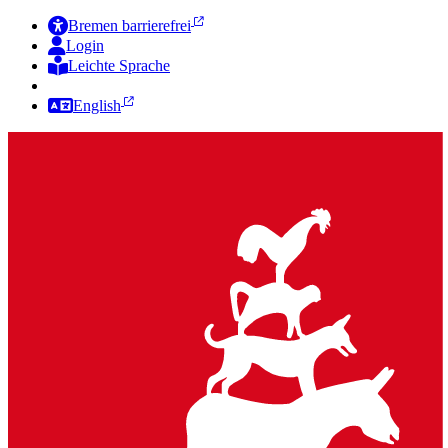
Bremen barrierefrei
Login
Leichte Sprache
Zur Deutschen Gebärdensprache
English