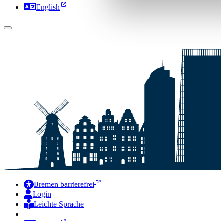
English
Bremen barrierefrei
Login
Leichte Sprache
Zur Deutschen Gebärdensprache