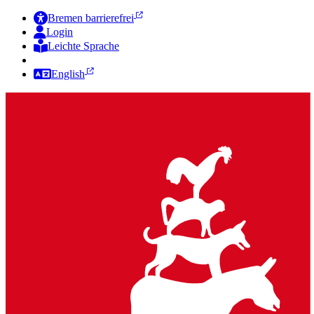
Bremen barrierefrei
Login
Leichte Sprache
Zur Deutschen Gebärdensprache
English