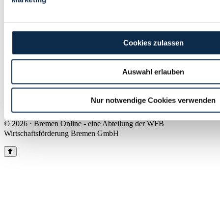
Land Bremen
Instagram
Pinterest
Facebook
Tiktok
Youtube
Impressum & Kontakt
Cookies zulassen
Barrierefreiheit
Produkte & Mediadaten
Presse
Auswahl erlauben
Über uns
Inhaltsübersicht
Nutzungsbedingungen
Nur notwendige Cookies verwenden
Datenschutz
© 2026 · Bremen Online - eine Abteilung der WFB
Wirtschaftsförderung Bremen GmbH