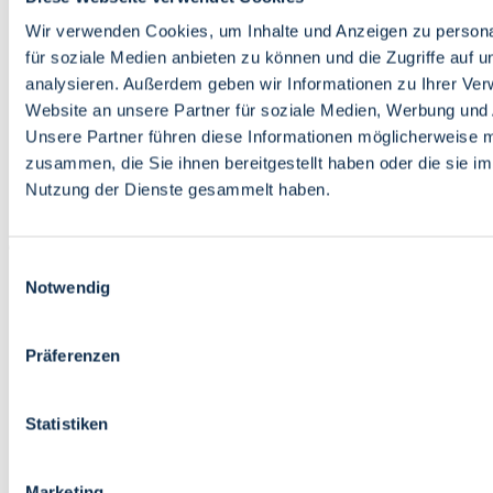
Bildung
Wirtschaft
Wir verwenden Cookies, um Inhalte und Anzeigen zu persona
Wissenschaft
für soziale Medien anbieten zu können und die Zugriffe auf 
Marktplatz
analysieren. Außerdem geben wir Informationen zu Ihrer Ve
Website an unsere Partner für soziale Medien, Werbung und 
Bremen barrierefrei
Login
Unsere Partner führen diese Informationen möglicherweise m
Leichte Sprache
zusammen, die Sie ihnen bereitgestellt haben oder die sie i
Zur Deutschen Gebärdensprache
Nutzung der Dienste gesammelt haben.
English
Einwilligungsauswahl
Notwendig
Präferenzen
Bremen barrierefrei
Login
Statistiken
Leichte Sprache
Zur Deutschen Gebärdensprache
English
Marketing