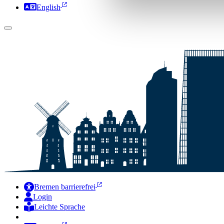
English
Bremen barrierefrei
Login
Leichte Sprache
Zur Deutschen Gebärdensprache