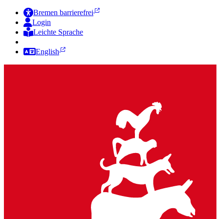
Bremen barrierefrei
Login
Leichte Sprache
Zur Deutschen Gebärdensprache
English