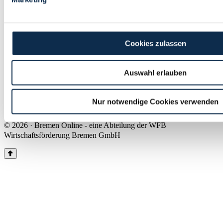
Land Bremen
Instagram
Pinterest
Facebook
Tiktok
Youtube
Impressum & Kontakt
Cookies zulassen
Barrierefreiheit
Produkte & Mediadaten
Presse
Auswahl erlauben
Über uns
Inhaltsübersicht
Nutzungsbedingungen
Nur notwendige Cookies verwenden
Datenschutz
© 2026 · Bremen Online - eine Abteilung der WFB
Wirtschaftsförderung Bremen GmbH