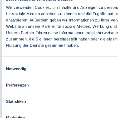
Bildung
Wirtschaft
Wir verwenden Cookies, um Inhalte und Anzeigen zu persona
Wissenschaft
für soziale Medien anbieten zu können und die Zugriffe auf 
Marktplatz
analysieren. Außerdem geben wir Informationen zu Ihrer Ve
Website an unsere Partner für soziale Medien, Werbung und 
Bremen barrierefrei
Login
Unsere Partner führen diese Informationen möglicherweise m
Leichte Sprache
zusammen, die Sie ihnen bereitgestellt haben oder die sie i
Zur Deutschen Gebärdensprache
Nutzung der Dienste gesammelt haben.
English
Einwilligungsauswahl
Notwendig
Präferenzen
Bremen barrierefrei
Login
Statistiken
Leichte Sprache
Zur Deutschen Gebärdensprache
English
Marketing