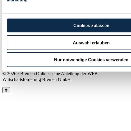
Land Bremen
Instagram
Pinterest
Facebook
Tiktok
Youtube
Impressum & Kontakt
Cookies zulassen
Barrierefreiheit
Produkte & Mediadaten
Presse
Auswahl erlauben
Über uns
Inhaltsübersicht
Nutzungsbedingungen
Nur notwendige Cookies verwenden
Datenschutz
© 2026 · Bremen Online - eine Abteilung der WFB
Wirtschaftsförderung Bremen GmbH