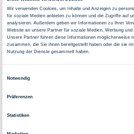
Bildung
Wirtschaft
Wir verwenden Cookies, um Inhalte und Anzeigen zu persona
Wissenschaft
für soziale Medien anbieten zu können und die Zugriffe auf 
Marktplatz
analysieren. Außerdem geben wir Informationen zu Ihrer Ve
Website an unsere Partner für soziale Medien, Werbung und 
Bremen barrierefrei
Login
Unsere Partner führen diese Informationen möglicherweise m
Leichte Sprache
zusammen, die Sie ihnen bereitgestellt haben oder die sie i
Zur Deutschen Gebärdensprache
Nutzung der Dienste gesammelt haben.
English
Einwilligungsauswahl
Notwendig
Präferenzen
Bremen barrierefrei
Login
Statistiken
Leichte Sprache
Zur Deutschen Gebärdensprache
English
Marketing