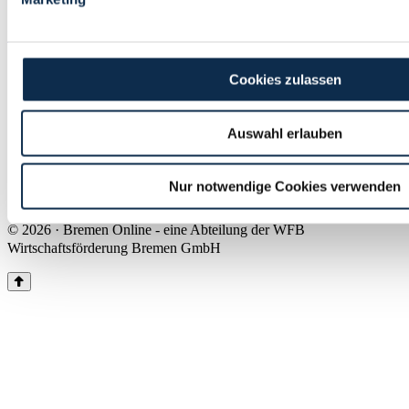
Land Bremen
Instagram
Pinterest
Facebook
Tiktok
Youtube
Impressum & Kontakt
Cookies zulassen
Barrierefreiheit
Produkte & Mediadaten
Presse
Auswahl erlauben
Über uns
Inhaltsübersicht
Nutzungsbedingungen
Nur notwendige Cookies verwenden
Datenschutz
© 2026 · Bremen Online - eine Abteilung der WFB
Wirtschaftsförderung Bremen GmbH