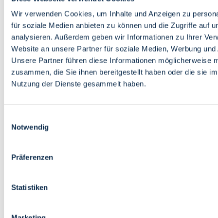
Bildung
Wirtschaft
Wir verwenden Cookies, um Inhalte und Anzeigen zu persona
Wissenschaft
für soziale Medien anbieten zu können und die Zugriffe auf 
Marktplatz
analysieren. Außerdem geben wir Informationen zu Ihrer Ve
Website an unsere Partner für soziale Medien, Werbung und 
Bremen barrierefrei
Login
Unsere Partner führen diese Informationen möglicherweise m
Leichte Sprache
zusammen, die Sie ihnen bereitgestellt haben oder die sie i
Zur Deutschen Gebärdensprache
Nutzung der Dienste gesammelt haben.
English
Einwilligungsauswahl
Notwendig
Präferenzen
Bremen barrierefrei
Login
Statistiken
Leichte Sprache
Zur Deutschen Gebärdensprache
English
Marketing