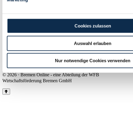
Land Bremen
Instagram
Pinterest
Facebook
Tiktok
Youtube
Impressum & Kontakt
Cookies zulassen
Barrierefreiheit
Produkte & Mediadaten
Presse
Auswahl erlauben
Über uns
Inhaltsübersicht
Nutzungsbedingungen
Nur notwendige Cookies verwenden
Datenschutz
© 2026 · Bremen Online - eine Abteilung der WFB
Wirtschaftsförderung Bremen GmbH