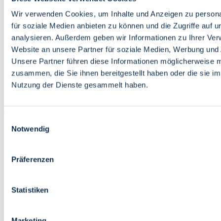
Bildung
Wirtschaft
Wir verwenden Cookies, um Inhalte und Anzeigen zu persona
Wissenschaft
für soziale Medien anbieten zu können und die Zugriffe auf 
Marktplatz
analysieren. Außerdem geben wir Informationen zu Ihrer Ve
Website an unsere Partner für soziale Medien, Werbung und 
Bremen barrierefrei
Login
Unsere Partner führen diese Informationen möglicherweise m
Leichte Sprache
zusammen, die Sie ihnen bereitgestellt haben oder die sie i
Zur Deutschen Gebärdensprache
Nutzung der Dienste gesammelt haben.
English
Einwilligungsauswahl
Notwendig
Präferenzen
Bremen barrierefrei
Login
Statistiken
Leichte Sprache
Zur Deutschen Gebärdensprache
English
Marketing