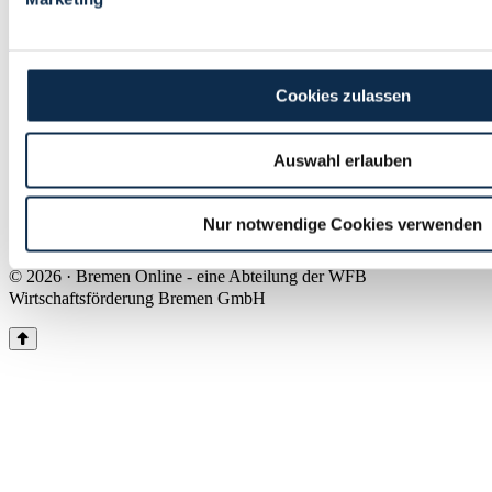
Land Bremen
Instagram
Pinterest
Facebook
Tiktok
Youtube
Impressum & Kontakt
Cookies zulassen
Barrierefreiheit
Produkte & Mediadaten
Presse
Auswahl erlauben
Über uns
Inhaltsübersicht
Nutzungsbedingungen
Nur notwendige Cookies verwenden
Datenschutz
© 2026 · Bremen Online - eine Abteilung der WFB
Wirtschaftsförderung Bremen GmbH