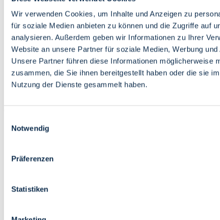
Bildung
Wirtschaft
Wir verwenden Cookies, um Inhalte und Anzeigen zu persona
Wissenschaft
für soziale Medien anbieten zu können und die Zugriffe auf 
Marktplatz
analysieren. Außerdem geben wir Informationen zu Ihrer Ve
Website an unsere Partner für soziale Medien, Werbung und 
Bremen barrierefrei
Login
Unsere Partner führen diese Informationen möglicherweise m
Leichte Sprache
zusammen, die Sie ihnen bereitgestellt haben oder die sie i
Zur Deutschen Gebärdensprache
Nutzung der Dienste gesammelt haben.
English
Einwilligungsauswahl
Notwendig
Präferenzen
Bremen barrierefrei
Login
Statistiken
Leichte Sprache
Zur Deutschen Gebärdensprache
English
Marketing