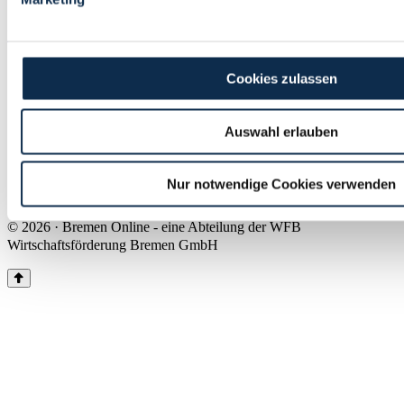
Land Bremen
Instagram
Pinterest
Facebook
Tiktok
Youtube
Impressum & Kontakt
Cookies zulassen
Barrierefreiheit
Produkte & Mediadaten
Presse
Auswahl erlauben
Über uns
Inhaltsübersicht
Nutzungsbedingungen
Nur notwendige Cookies verwenden
Datenschutz
© 2026 · Bremen Online - eine Abteilung der WFB
Wirtschaftsförderung Bremen GmbH