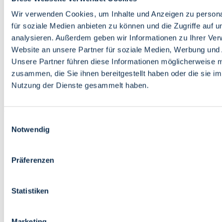
Bildung
Wirtschaft
Wir verwenden Cookies, um Inhalte und Anzeigen zu persona
Wissenschaft
für soziale Medien anbieten zu können und die Zugriffe auf 
Marktplatz
analysieren. Außerdem geben wir Informationen zu Ihrer Ve
Website an unsere Partner für soziale Medien, Werbung und 
Bremen barrierefrei
Login
Unsere Partner führen diese Informationen möglicherweise m
Leichte Sprache
zusammen, die Sie ihnen bereitgestellt haben oder die sie i
Zur Deutschen Gebärdensprache
Nutzung der Dienste gesammelt haben.
English
Einwilligungsauswahl
Notwendig
Präferenzen
Bremen barrierefrei
Login
Statistiken
Leichte Sprache
Zur Deutschen Gebärdensprache
English
Marketing