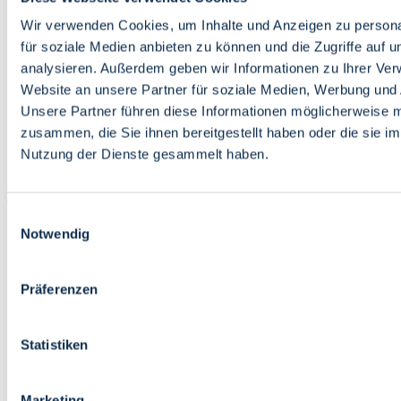
Bildung
Wirtschaft
Wir verwenden Cookies, um Inhalte und Anzeigen zu persona
Wissenschaft
für soziale Medien anbieten zu können und die Zugriffe auf 
Marktplatz
analysieren. Außerdem geben wir Informationen zu Ihrer Ve
Website an unsere Partner für soziale Medien, Werbung und 
Bremen barrierefrei
Login
Unsere Partner führen diese Informationen möglicherweise m
Leichte Sprache
zusammen, die Sie ihnen bereitgestellt haben oder die sie i
Zur Deutschen Gebärdensprache
Nutzung der Dienste gesammelt haben.
English
Einwilligungsauswahl
Notwendig
Präferenzen
Bremen barrierefrei
Login
Statistiken
Leichte Sprache
Zur Deutschen Gebärdensprache
English
Marketing