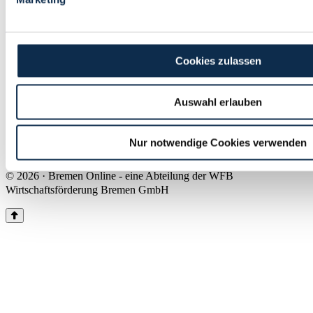
Land Bremen
Instagram
Pinterest
Facebook
Tiktok
Youtube
Impressum & Kontakt
Cookies zulassen
Barrierefreiheit
Produkte & Mediadaten
Presse
Auswahl erlauben
Über uns
Inhaltsübersicht
Nutzungsbedingungen
Nur notwendige Cookies verwenden
Datenschutz
© 2026 · Bremen Online - eine Abteilung der WFB
Wirtschaftsförderung Bremen GmbH