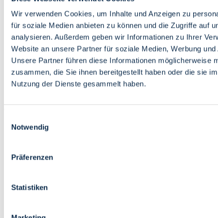
Bildung
Wirtschaft
Wir verwenden Cookies, um Inhalte und Anzeigen zu persona
Wissenschaft
für soziale Medien anbieten zu können und die Zugriffe auf 
Marktplatz
analysieren. Außerdem geben wir Informationen zu Ihrer Ve
Website an unsere Partner für soziale Medien, Werbung und 
Bremen barrierefrei
Login
Unsere Partner führen diese Informationen möglicherweise m
Leichte Sprache
zusammen, die Sie ihnen bereitgestellt haben oder die sie i
Zur Deutschen Gebärdensprache
Nutzung der Dienste gesammelt haben.
English
Einwilligungsauswahl
Notwendig
Präferenzen
Bremen barrierefrei
Login
Statistiken
Leichte Sprache
Zur Deutschen Gebärdensprache
English
Marketing