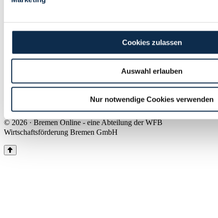
Land Bremen
Instagram
Pinterest
Facebook
Tiktok
Youtube
Impressum & Kontakt
Cookies zulassen
Barrierefreiheit
Produkte & Mediadaten
Presse
Auswahl erlauben
Über uns
Inhaltsübersicht
Nutzungsbedingungen
Nur notwendige Cookies verwenden
Datenschutz
© 2026 · Bremen Online - eine Abteilung der WFB
Wirtschaftsförderung Bremen GmbH