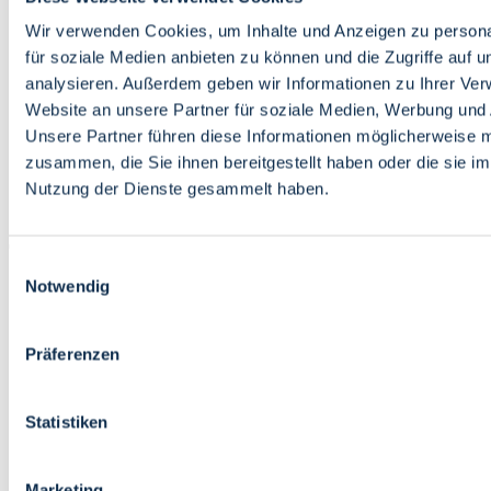
Bildung
Wirtschaft
Wir verwenden Cookies, um Inhalte und Anzeigen zu persona
Wissenschaft
für soziale Medien anbieten zu können und die Zugriffe auf 
Marktplatz
analysieren. Außerdem geben wir Informationen zu Ihrer Ve
Website an unsere Partner für soziale Medien, Werbung und 
Bremen barrierefrei
Login
Unsere Partner führen diese Informationen möglicherweise m
Leichte Sprache
zusammen, die Sie ihnen bereitgestellt haben oder die sie i
Zur Deutschen Gebärdensprache
Nutzung der Dienste gesammelt haben.
English
Einwilligungsauswahl
Notwendig
Präferenzen
Bremen barrierefrei
Login
Statistiken
Leichte Sprache
Zur Deutschen Gebärdensprache
English
Marketing