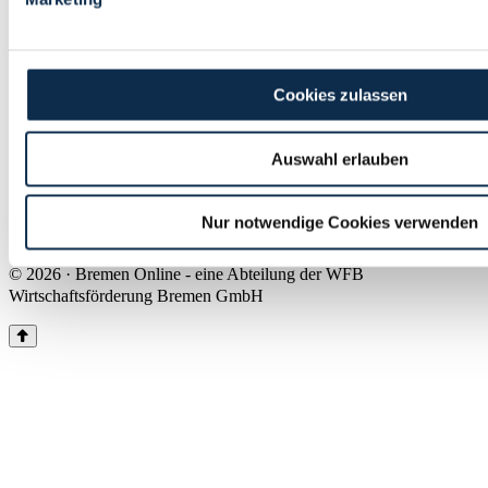
Land Bremen
Instagram
Pinterest
Facebook
Tiktok
Youtube
Impressum & Kontakt
Cookies zulassen
Barrierefreiheit
Produkte & Mediadaten
Presse
Auswahl erlauben
Über uns
Inhaltsübersicht
Nutzungsbedingungen
Nur notwendige Cookies verwenden
Datenschutz
© 2026 · Bremen Online - eine Abteilung der WFB
Wirtschaftsförderung Bremen GmbH