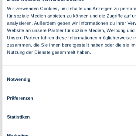
Bildung
Wirtschaft
Wir verwenden Cookies, um Inhalte und Anzeigen zu persona
Wissenschaft
für soziale Medien anbieten zu können und die Zugriffe auf 
Marktplatz
analysieren. Außerdem geben wir Informationen zu Ihrer Ve
Website an unsere Partner für soziale Medien, Werbung und 
Bremen barrierefrei
Login
Unsere Partner führen diese Informationen möglicherweise m
Leichte Sprache
zusammen, die Sie ihnen bereitgestellt haben oder die sie i
Zur Deutschen Gebärdensprache
Nutzung der Dienste gesammelt haben.
English
Einwilligungsauswahl
Notwendig
Präferenzen
Bremen barrierefrei
Login
Statistiken
Leichte Sprache
Zur Deutschen Gebärdensprache
English
Marketing