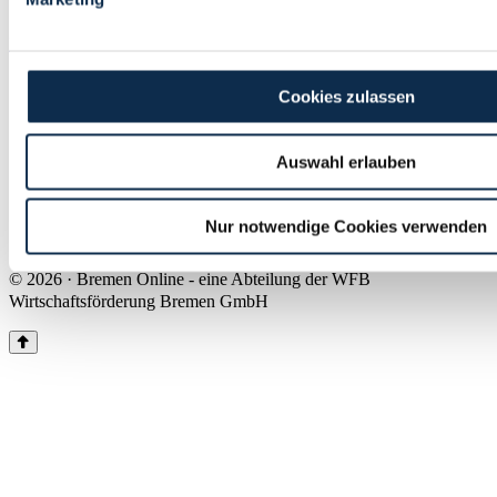
Land Bremen
Instagram
Pinterest
Facebook
Tiktok
Youtube
Impressum & Kontakt
Cookies zulassen
Barrierefreiheit
Produkte & Mediadaten
Presse
Auswahl erlauben
Über uns
Inhaltsübersicht
Nutzungsbedingungen
Nur notwendige Cookies verwenden
Datenschutz
© 2026 · Bremen Online - eine Abteilung der WFB
Wirtschaftsförderung Bremen GmbH