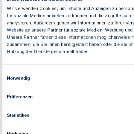
Bildung
Wirtschaft
Wir verwenden Cookies, um Inhalte und Anzeigen zu persona
Wissenschaft
für soziale Medien anbieten zu können und die Zugriffe auf 
Marktplatz
analysieren. Außerdem geben wir Informationen zu Ihrer Ve
Website an unsere Partner für soziale Medien, Werbung und 
Bremen barrierefrei
Login
Unsere Partner führen diese Informationen möglicherweise m
Leichte Sprache
zusammen, die Sie ihnen bereitgestellt haben oder die sie i
Zur Deutschen Gebärdensprache
Nutzung der Dienste gesammelt haben.
English
Einwilligungsauswahl
Notwendig
Präferenzen
Bremen barrierefrei
Login
Statistiken
Leichte Sprache
Zur Deutschen Gebärdensprache
English
Marketing