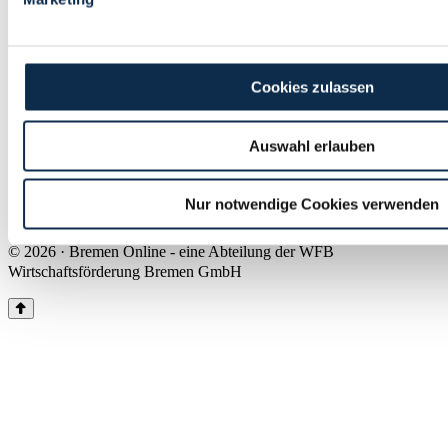
Land Bremen
Instagram
Pinterest
Facebook
Tiktok
Youtube
Impressum & Kontakt
Cookies zulassen
Barrierefreiheit
Produkte & Mediadaten
Presse
Auswahl erlauben
Über uns
Inhaltsübersicht
Nutzungsbedingungen
Nur notwendige Cookies verwenden
Datenschutz
© 2026 · Bremen Online - eine Abteilung der WFB
Wirtschaftsförderung Bremen GmbH