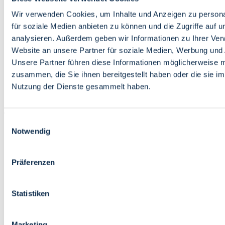
Bildung
Wirtschaft
Wir verwenden Cookies, um Inhalte und Anzeigen zu persona
Wissenschaft
für soziale Medien anbieten zu können und die Zugriffe auf 
Marktplatz
analysieren. Außerdem geben wir Informationen zu Ihrer Ve
Website an unsere Partner für soziale Medien, Werbung und 
Bremen barrierefrei
Login
Unsere Partner führen diese Informationen möglicherweise m
Leichte Sprache
zusammen, die Sie ihnen bereitgestellt haben oder die sie i
Zur Deutschen Gebärdensprache
Nutzung der Dienste gesammelt haben.
English
Einwilligungsauswahl
Notwendig
Präferenzen
Bremen barrierefrei
Login
Statistiken
Leichte Sprache
Zur Deutschen Gebärdensprache
English
Marketing