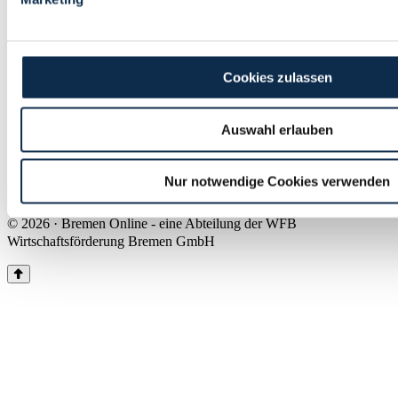
Land Bremen
Instagram
Pinterest
Facebook
Tiktok
Youtube
Impressum & Kontakt
Cookies zulassen
Barrierefreiheit
Produkte & Mediadaten
Presse
Auswahl erlauben
Über uns
Inhaltsübersicht
Nutzungsbedingungen
Nur notwendige Cookies verwenden
Datenschutz
© 2026 · Bremen Online - eine Abteilung der WFB
Wirtschaftsförderung Bremen GmbH