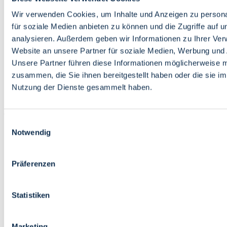
Bildung
Wirtschaft
Wir verwenden Cookies, um Inhalte und Anzeigen zu persona
Wissenschaft
für soziale Medien anbieten zu können und die Zugriffe auf 
Marktplatz
analysieren. Außerdem geben wir Informationen zu Ihrer Ve
Website an unsere Partner für soziale Medien, Werbung und 
Bremen barrierefrei
Login
Unsere Partner führen diese Informationen möglicherweise m
Leichte Sprache
zusammen, die Sie ihnen bereitgestellt haben oder die sie i
Zur Deutschen Gebärdensprache
Nutzung der Dienste gesammelt haben.
English
Einwilligungsauswahl
Notwendig
Präferenzen
Bremen barrierefrei
Login
Statistiken
Leichte Sprache
Zur Deutschen Gebärdensprache
English
Marketing