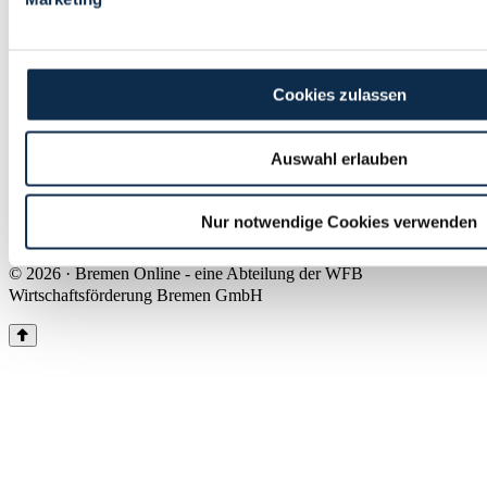
Land Bremen
Instagram
Pinterest
Facebook
Tiktok
Youtube
Impressum & Kontakt
Cookies zulassen
Barrierefreiheit
Produkte & Mediadaten
Presse
Auswahl erlauben
Über uns
Inhaltsübersicht
Nutzungsbedingungen
Nur notwendige Cookies verwenden
Datenschutz
© 2026 · Bremen Online - eine Abteilung der WFB
Wirtschaftsförderung Bremen GmbH